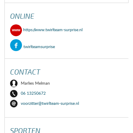
ONLINE
https://www.twirlteam-surprise.nl
twirlteamsurprise
CONTACT
Marlies Melman
06 13250672
voorzitter@twirlteam-surprise.nl
SPORTEN