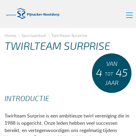
Home
Sportaanbod
Twirlteam Surprise
TWIRLTEAM SURPRISE
VAN
4
45
TOT
JAAR
INTRODUCTIE
Twirlteam Surprise is een ambitieuze twirl vereniging die in
1988 is opgericht. Onze leden hebben veel successen
bereikt, en vertegenwoordigen ons regelmatig tijdens