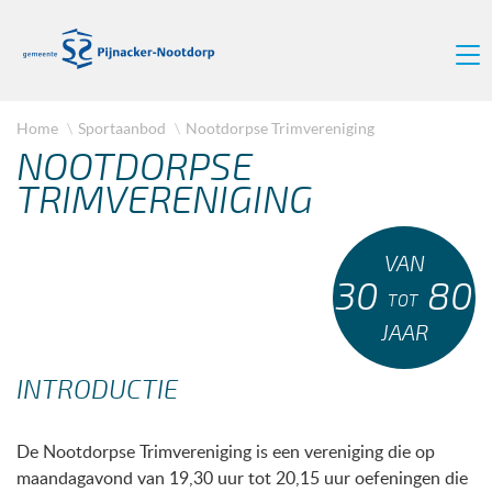
Home
Sportaanbod
Nootdorpse Trimvereniging
NOOTDORPSE
TRIMVERENIGING
VAN
30
80
TOT
JAAR
INTRODUCTIE
De Nootdorpse Trimvereniging is een vereniging die op
maandagavond van 19,30 uur tot 20,15 uur oefeningen die