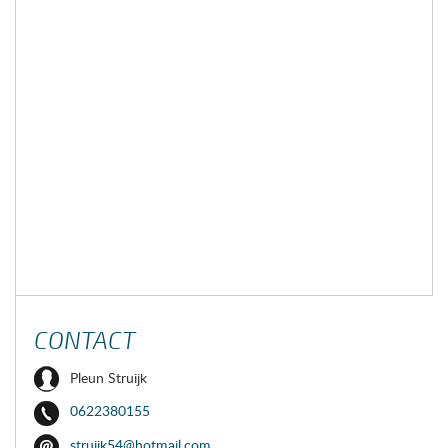
CONTACT
Pleun Struijk
0622380155
struijk54@hotmail.com