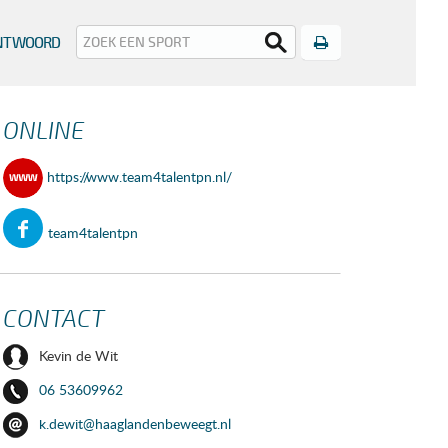
Print
ANTWOORD
ONLINE
https://www.team4talentpn.nl/
team4talentpn
CONTACT
Kevin de Wit
06 53609962
k.dewit@haaglandenbeweegt.nl