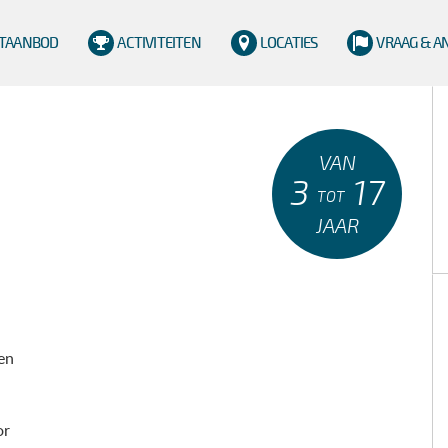
TAANBOD
ACTIVITEITEN
LOCATIES
VRAAG & 
VAN
3
17
TOT
JAAR
en
or