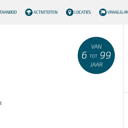
TAANBOD
ACTIVITEITEN
LOCATIES
VRAAG & 
VAN
6
99
TOT
JAAR
g