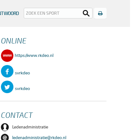
Print
ANTWOORD
ONLINE
https://www.rkdeo.nl
svrkdeo
svrkdeo
CONTACT
Ledenadministratie
ledenadministratie@rkdeo.nl